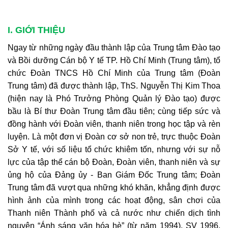
I. GIỚI THIỆU
Ngay từ những ngày đầu thành lập của Trung tâm Đào tạo
và Bồi dưỡng Cán bộ Y tế TP. Hồ Chí Minh (Trung tâm), tổ
chức Đoàn TNCS Hồ Chí Minh của Trung tâm (Đoàn
Trung tâm) đã được thành lập, ThS. Nguyễn Thị Kim Thoa
(hiện nay là Phó Trưởng Phòng Quản lý Đào tạo) được
bầu là Bí thư Đoàn Trung tâm đầu tiên; cùng tiếp sức và
đồng hành với Đoàn viên, thanh niên trong học tập và rèn
luyện. Là một đơn vị Đoàn cơ sở non trẻ, trực thuộc Đoàn
Sở Y tế, với số liệu tổ chức khiêm tốn, nhưng với sự nỗ
lực của tập thể cán bộ Đoàn, Đoàn viên, thanh niên và sự
ủng hộ của Đảng ủy - Ban Giám Đốc Trung tâm; Đoàn
Trung tâm đã vượt qua những khó khăn, khẳng định được
hình ảnh của mình trong các hoạt động, sân chơi của
Thanh niên Thành phố và cả nước như chiến dịch tình
nguyện “Ánh sáng văn hóa hè” (từ năm 1994), SV 1996,