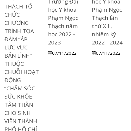
Trường Đại
học Y khoa
THẠCH TỔ
học Y khoa
Phạm Ngọc
CHỨC
Phạm Ngọc
Thạch lần
CHƯƠNG
Thạch năm
thứ XIII,
TRÌNH TỌA
học 2022 -
nhiệm kỳ
ĐÀM “ÁP
2023
2022 - 2024
LỰC VỰC
07/11/2022
07/11/2022
BẢN LĨNH”
THUỘC
CHUỖI HOẠT
ĐỘNG
“CHĂM SÓC
SỨC KHỎE
TÂM THẦN
CHO SINH
VIÊN THÀNH
PHỐ HỒ CHÍ